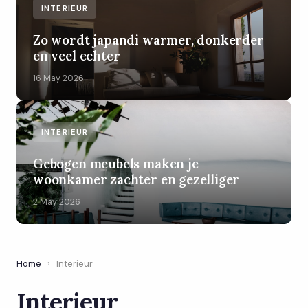
INTERIEUR
Zo wordt japandi warmer, donkerder
en veel echter
16 May 2026
INTERIEUR
Gebogen meubels maken je
woonkamer zachter en gezelliger
2 May 2026
Home
›
Interieur
Interieur