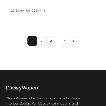
25 September 2023
·
3 min
1
2
3
…
5
»
ClassyWonen
ClassyWonen is het woonmagazine vol stijlvolle
interieurideeën. Van klassiek tot modern: vind