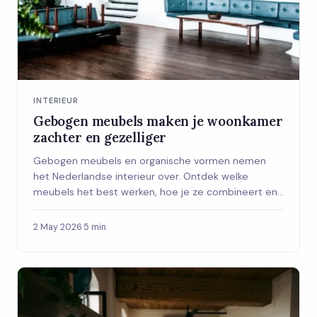
INTERIEUR
Gebogen meubels maken je woonkamer
zachter en gezelliger
Gebogen meubels en organische vormen nemen
het Nederlandse interieur over. Ontdek welke
meubels het best werken, hoe je ze combineert en
waarom deze trend meer is dan een voorbijgaande
hype.
2 May 2026
·
5 min