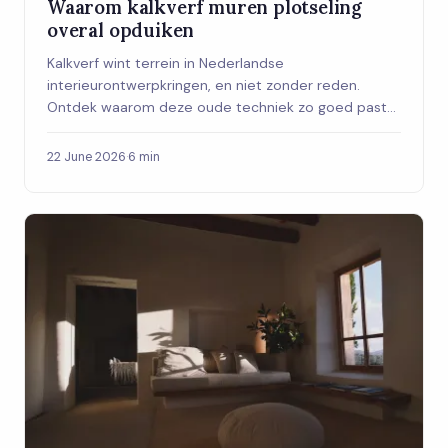
Waarom kalkverf muren plotseling
overal opduiken
Kalkverf wint terrein in Nederlandse
interieurontwerpkringen, en niet zonder reden.
Ontdek waarom deze oude techniek zo goed past
bij het interieur van nu en hoe je ermee begint.
22 June 2026
·
6 min