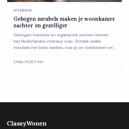
INTERIEUR
Gebogen meubels maken je woonkamer
zachter en gezelliger
Gebogen meubels en organische vormen nemen
het Nederlandse interieur over. Ontdek welke
meubels het best werken, hoe je ze combineert en
waarom deze trend meer is dan een voorbijgaande
hype.
2 May 2026
·
5 min
ClassyWonen