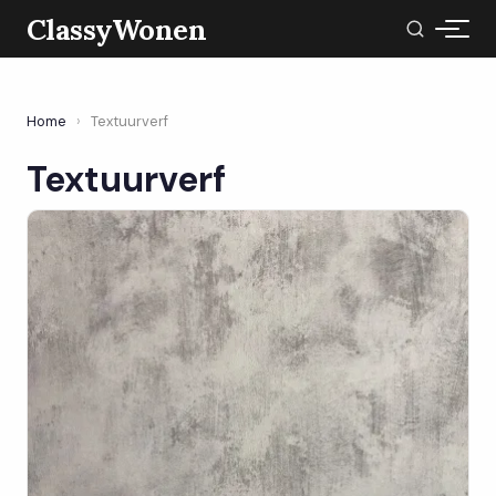
ClassyWonen
Home
›
Textuurverf
Textuurverf