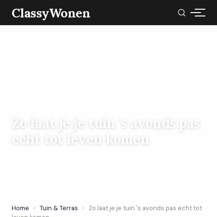
ClassyWonen
TUIN & TERRAS
Zo laat je je tuin 's avonds pas
echt tot leven komen
5 June 2026
·
6 min leestijd
Home
›
Tuin & Terras
›
Zo laat je je tuin 's avonds pas echt tot