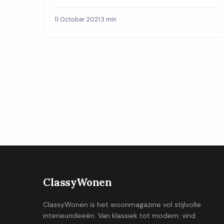
11 October 2021
·
3 min
ClassyWonen
ClassyWonen is het woonmagazine vol stijlvolle
interieurideeën. Van klassiek tot modern: vind