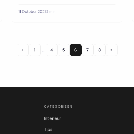
11 October 2021
·
3 min
«
1
…
4
5
6
7
8
»
CATEGORIEËN
Interieur
Tips